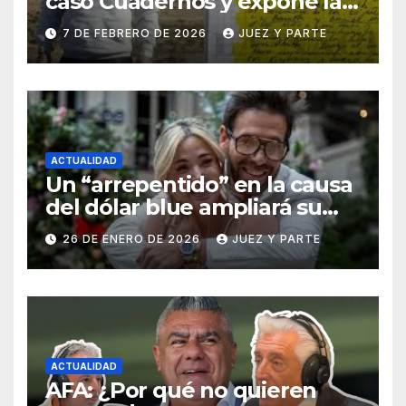
caso Cuadernos y expone la
defensa de Cristina Kirchner
7 DE FEBRERO DE 2026
JUEZ Y PARTE
ACTUALIDAD
Un “arrepentido” en la causa
del dólar blue ampliará su
declaración y apunta a
26 DE ENERO DE 2026
JUEZ Y PARTE
niveles superiores de la
maniobra
ACTUALIDAD
AFA: ¿Por qué no quieren