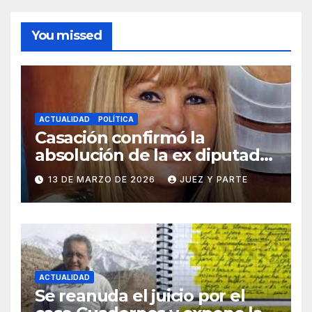
You missed
ACTUALIDAD
POLÍTICA
Casación confirmó la
absolución de la ex diputada
Aída Ayala en una causa por
13 DE MARZO DE 2026
JUEZ Y PARTE
presunta corrupción
ACTUALIDAD
Se reanuda el juicio por el