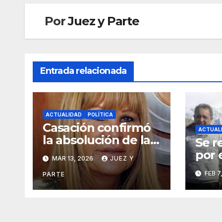
Por
Juez y Parte
Entrada relacionada
ACTUALIDAD
POLÍTICA
Casación confirmó
ACTUAL
la absolución de la
Se r
ex diputada Aída
por 
MAR 13, 2026
JUEZ Y
Ayala en una causa
Cuad
FEB 7
por presunta
PARTE
expo
corrupción
de C