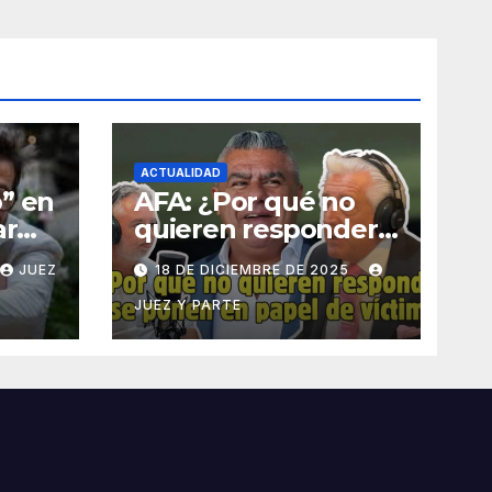
ACTUALIDAD
” en
AFA: ¿Por qué no
ar
quieren responder y
u
se ponen en papel
JUEZ
18 DE DICIEMBRE DE 2025
de víctima? Asi
s
cuestiona Daniel
JUEZ Y PARTE
Vítolo