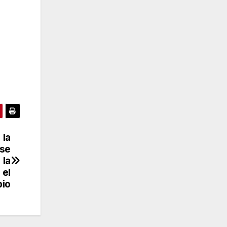
 la
 se
 la
 el
io