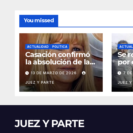
You missed
ACTUALIDAD
POLÍTICA
ACTUAL
Casación confirmó
Se r
la absolución de la
por 
ex diputada Aída
Cua
13 DE MARZO DE 2026
7 DE
Ayala en una causa
expo
por presunta
de C
JUEZ Y PARTE
JUEZ Y
corrupción
JUEZ Y PARTE