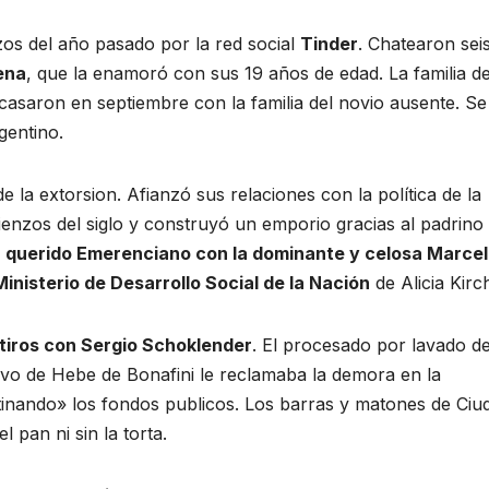
zos del año pasado por la red social
Tinder
. Chatearon sei
ena
, que la enamoró con sus 19 años de edad. La familia d
casaron en septiembre con la familia del novio ausente. Se
gentino.
la extorsion. Afianzó sus relaciones con la política de la
ienzos del siglo y construyó un emporio gracias al padrino
su querido Emerenciano con la dominante y celosa Marce
inisterio de Desarrollo Social de la Nación
de Alicia Kirc
 tiros con Sergio Schoklender
. El procesado por lavado d
ativo de Hebe de Bonafini le reclamaba la demora en la
tinando» los fondos publicos. Los barras y matones de Ciu
l pan ni sin la torta.