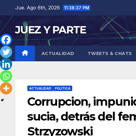
Saltar
Jue. Ago 6th, 2026
11:38:38 PM
al
contenido
JUEZ Y PARTE
ACTUALIDAD
TWEETS & CHATS
ACTUALIDAD
POLÍTICA
Corrupcion, impunid
sucia, detrás del fem
Strzyzowski