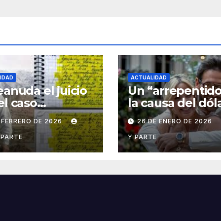
IDAD
ACTUALIDAD
eanuda el juicio
Un “arrepentido
el caso
la causa del dól
dernos y
blue ampliará s
 FEBRERO DE 2026
26 DE ENERO DE 2026
ne la defensa
declaración y
ristina Kirchner
apunta a nivele
 PARTE
Y PARTE
superiores de la
maniobra