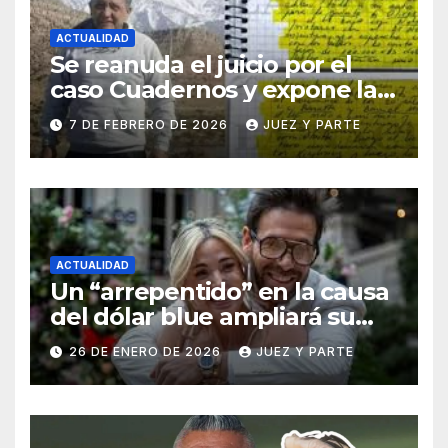
ACTUALIDAD
Se reanuda el juicio por el
caso Cuadernos y expone la
defensa de Cristina Kirchner
7 DE FEBRERO DE 2026
JUEZ Y PARTE
ACTUALIDAD
Un “arrepentido” en la causa
del dólar blue ampliará su
declaración y apunta a
26 DE ENERO DE 2026
JUEZ Y PARTE
niveles superiores de la
maniobra