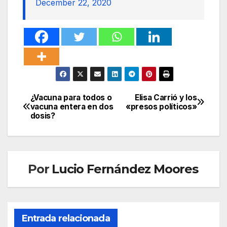
December 22, 2020
¿Vacuna para todos o
Elisa Carrió y los
Navegación
vacuna entera en dos
«presos políticos»
dosis?
de
entradas
Por
Lucio Fernández Moores
Entrada relacionada