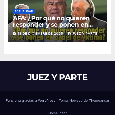
ACTUALIDAD
AFA: ¿Por qué no quieren
responder y se ponen en
papel de víctima? Asi
18 DE DICIEMBRE DE 2025
JUEZ Y PARTE
cuestiona Daniel Vítolo
JUEZ Y PARTE
Funciona gracias a WordPress
|
Tema: Newsup de
Themeansar
Home
Editor