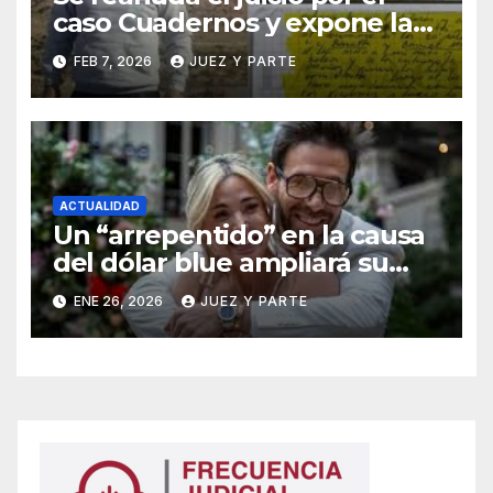
caso Cuadernos y expone la
defensa de Cristina Kirchner
FEB 7, 2026
JUEZ Y PARTE
ACTUALIDAD
Un “arrepentido” en la causa
del dólar blue ampliará su
declaración y apunta a
ENE 26, 2026
JUEZ Y PARTE
niveles superiores de la
maniobra