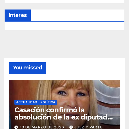
Interes
You missed
ACTUALIDAD
POLÍTICA
Casación confirmó la
absolución de la ex diputada
Aída Ayala en una causa por
13 DE MARZO DE 2026
JUEZ Y PARTE