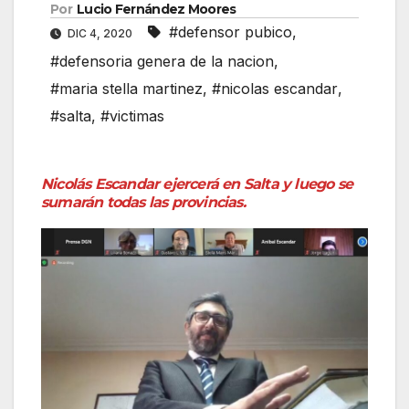
Por
Lucio Fernández Moores
#defensor pubico
,
DIC 4, 2020
#defensoria genera de la nacion
,
#maria stella martinez
,
#nicolas escandar
,
#salta
,
#victimas
Nicolás Escandar ejercerá en Salta y luego se
sumarán todas las provincias.