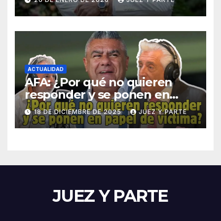
niveles superiores de la
maniobra
ACTUALIDAD
AFA: ¿Por qué no quieren
responder y se ponen en
papel de víctima? Asi
18 DE DICIEMBRE DE 2025
JUEZ Y PARTE
cuestiona Daniel Vítolo
JUEZ Y PARTE