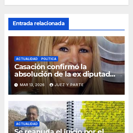
Entrada relacionada
ACTUALIDAD
POLÍTICA
Casación confirmó la
absolución de la ex diputada
Aída Ayala en una causa por
MAR 13, 2026
JUEZ Y PARTE
presunta corrupción
ACTUALIDAD
Se reanuda el juicio por el