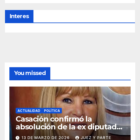
Interes
You missed
ACTUALIDAD
POLÍTICA
Casación confirmó la
absolución de la ex diputada
Aída Ayala en una causa por
13 DE MARZO DE 2026
JUEZ Y PARTE