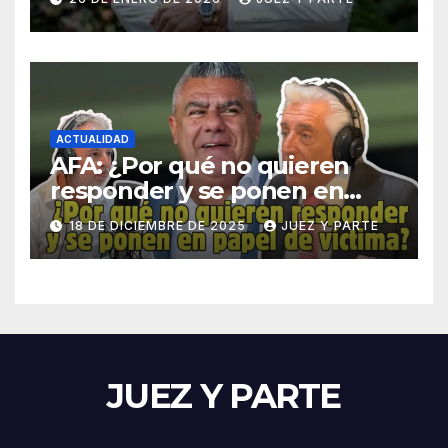
niveles superiores de la
maniobra
ACTUALIDAD
AFA: ¿Por qué no quieren
responder y se ponen en
papel de víctima? Asi
18 DE DICIEMBRE DE 2025
JUEZ Y PARTE
cuestiona Daniel Vítolo
JUEZ Y PARTE