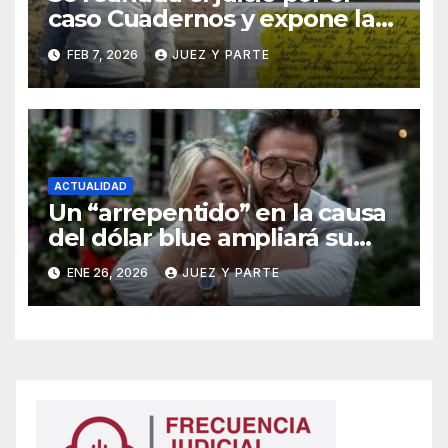
caso Cuadernos y expone la
defensa de Cristina Kirchner
FEB 7, 2026
JUEZ Y PARTE
ACTUALIDAD
Un “arrepentido” en la causa
del dólar blue ampliará su
declaración y apunta a
ENE 26, 2026
JUEZ Y PARTE
niveles superiores de la
maniobra