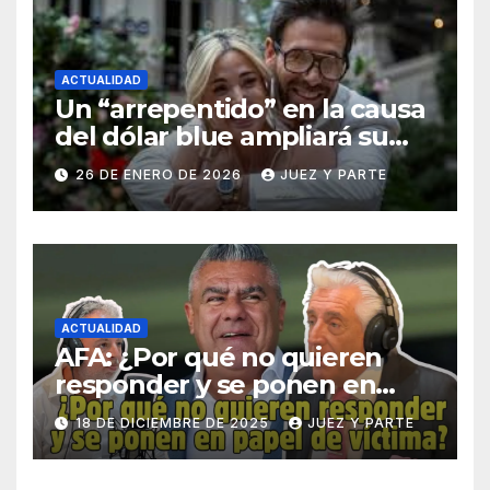
ACTUALIDAD
Un “arrepentido” en la causa
del dólar blue ampliará su
declaración y apunta a
26 DE ENERO DE 2026
JUEZ Y PARTE
niveles superiores de la
maniobra
ACTUALIDAD
AFA: ¿Por qué no quieren
responder y se ponen en
papel de víctima? Asi
18 DE DICIEMBRE DE 2025
JUEZ Y PARTE
cuestiona Daniel Vítolo