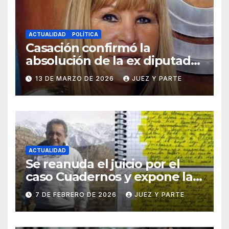
ACTUALIDAD
POLÍTICA
Casación confirmó la
absolución de la ex diputada
Aída Ayala en una causa por
13 DE MARZO DE 2026
JUEZ Y PARTE
presunta corrupción
ACTUALIDAD
Se reanuda el juicio por el
caso Cuadernos y expone la
defensa de Cristina Kirchner
7 DE FEBRERO DE 2026
JUEZ Y PARTE