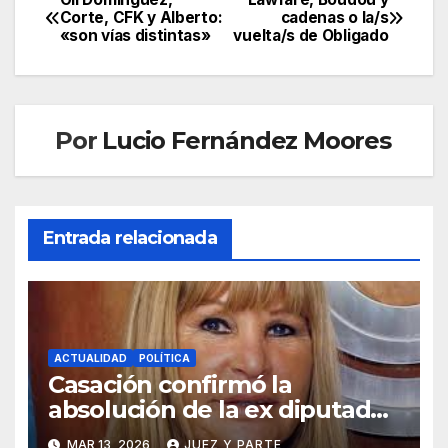
Navegación
Corte, CFK y Alberto:
cadenas o la/s
«son vías distintas»
vuelta/s de Obligado
de
entradas
Por
Lucio Fernández Moores
Entrada relacionada
ACTUALIDAD
POLÍTICA
Casación confirmó la
absolución de la ex diputada
Aída Ayala en una causa por
MAR 13, 2026
JUEZ Y PARTE