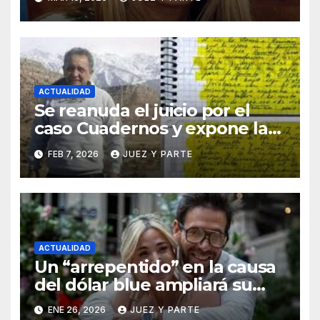
presunta corrupción
ACTUALIDAD
Se reanuda el juicio por el
caso Cuadernos y expone la
defensa de Cristina Kirchner
FEB 7, 2026
JUEZ Y PARTE
ACTUALIDAD
Un “arrepentido” en la causa
del dólar blue ampliará su
declaración y apunta a
ENE 26, 2026
JUEZ Y PARTE