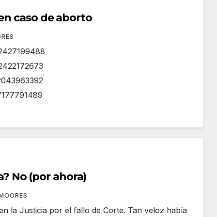
 en caso de aborto
ORES
082427199488
92422172673
02043963392
07177791489
la? No (por ahora)
 MOORES
n la Justicia por el fallo de Corte. Tan veloz había